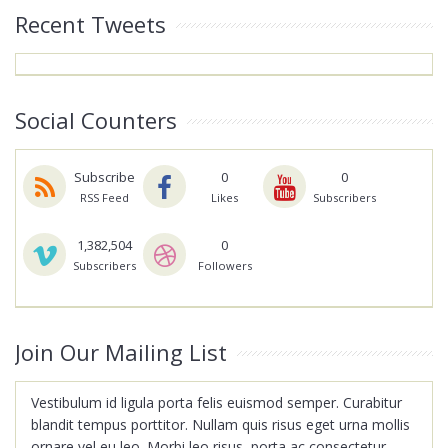
Recent Tweets
Social Counters
Subscribe
0
0
RSS Feed
Likes
Subscribers
1,382,504
0
Subscribers
Followers
Join Our Mailing List
Vestibulum id ligula porta felis euismod semper. Curabitur
blandit tempus porttitor. Nullam quis risus eget urna mollis
ornare vel eu leo. Morbi leo risus, porta ac consectetur.