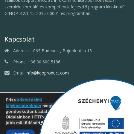
szállítók csoportjához az Infokommunikációs motivációs,
szemléletformáló és kompetenciafejlesztő program kkv-knak”
GINOP-3.2.1-15-2015-00001-es programban.
Kapcsolat
Address:
1063 Budapest, Bajnok utca 13.
Phone:
+36 30 600 5186
Email:
info@kdoproduct.com
Nyitva tartás: 8-16
Friss
adatvédelmi
tájékoztatónkban
megtalálod, hogyan
gondoskodunk adataid védelméről.
Oldalainkon HTTP-sütiket használunk a
Beállítások
.
jobb működésért
KDO Product Zártkörűen működő Részvénytársaság -
Adatvédelmi