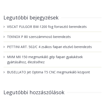
Legutóbbi bejegyzések
VISCAT FULGOR BM-1200 fog forrasztó berendezés
TEKNOX P 80 szerszámmosó berendezés
PETTINI ART. 502/C 4 zsákos faipari elszívó berendezés
MVM MX 150 megmunkáló gép faipari gyalukések
gyártásához, élezéséhez
BUSELLATO Jet Optima T5 CNC megmunkáló központ
Legutóbbi hozzászólások