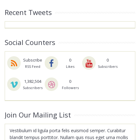
Recent Tweets
Social Counters
Subscribe
0
0
RSS Feed
Likes
Subscribers
1,382,504
0
Subscribers
Followers
Join Our Mailing List
Vestibulum id ligula porta felis euismod semper. Curabitur
blandit tempus porttitor. Nullam quis risus eget urna mollis