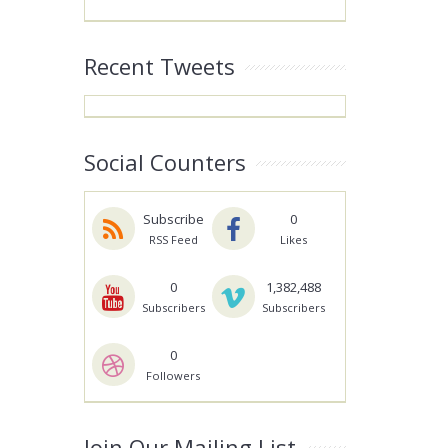
Recent Tweets
Social Counters
Subscribe
0
RSS Feed
Likes
0
1,382,488
Subscribers
Subscribers
0
Followers
Join Our Mailing List