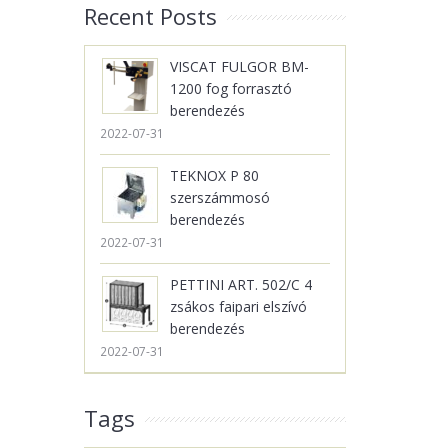
Recent Posts
VISCAT FULGOR BM-
1200 fog forrasztó
berendezés
2022-07-31
TEKNOX P 80
szerszámmosó
berendezés
2022-07-31
PETTINI ART. 502/C 4
zsákos faipari elszívó
berendezés
2022-07-31
Tags