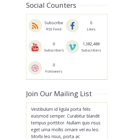
Social Counters
Subscribe
0
RSS Feed
Likes
0
1,382,488
Subscribers
Subscribers
0
Followers
Join Our Mailing List
Vestibulum id ligula porta felis
euismod semper. Curabitur blandit
tempus porttitor. Nullam quis risus
eget urna mollis ornare vel eu leo.
Morbi leo risus, porta ac