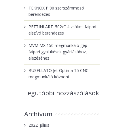
TEKNOX P 80 szerszámmosó
berendezés
PETTINI ART. 502/C 4 zsákos faipari
elszívó berendezés
MVM MX 150 megmunkáló gép
faipari gyalukések gyártásához,
élezéséhez
BUSELLATO Jet Optima T5 CNC
megmunkáló központ
Legutóbbi hozzászólások
Archívum
2022. július