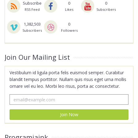
Subscribe
0
0
RSS Feed
Likes
Subscribers
1,382,503
0
Subscribers
Followers
Join Our Mailing List
Vestibulum id ligula porta felis euismod semper. Curabitur
blandit tempus porttitor. Nullam quis risus eget urna mollis
ornare vel eu leo. Morbi leo risus, porta ac consectetur.
Programjaink