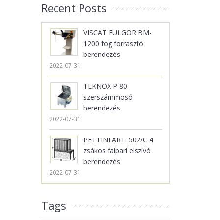
Recent Posts
VISCAT FULGOR BM-
1200 fog forrasztó
berendezés
2022-07-31
TEKNOX P 80
szerszámmosó
berendezés
2022-07-31
PETTINI ART. 502/C 4
zsákos faipari elszívó
berendezés
2022-07-31
Tags