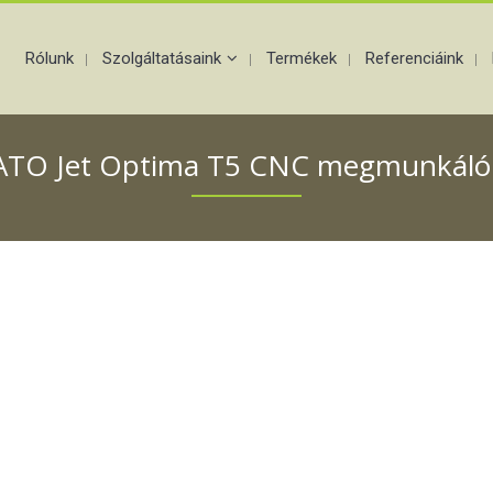
Rólunk
Szolgáltatásaink
Termékek
Referenciáink
TO Jet Optima T5 CNC megmunkáló
 megmunkáló központ