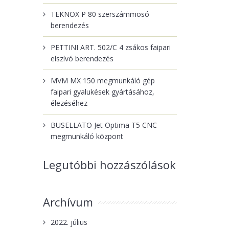
TEKNOX P 80 szerszámmosó
berendezés
PETTINI ART. 502/C 4 zsákos faipari
elszívó berendezés
MVM MX 150 megmunkáló gép
faipari gyalukések gyártásához,
élezéséhez
BUSELLATO Jet Optima T5 CNC
megmunkáló központ
Legutóbbi hozzászólások
Archívum
2022. július