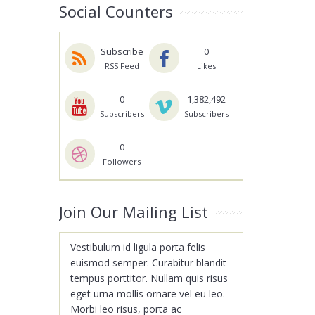
Social Counters
Subscribe
0
RSS Feed
Likes
0
1,382,492
Subscribers
Subscribers
0
Followers
Join Our Mailing List
Vestibulum id ligula porta felis
euismod semper. Curabitur blandit
tempus porttitor. Nullam quis risus
eget urna mollis ornare vel eu leo.
Morbi leo risus, porta ac