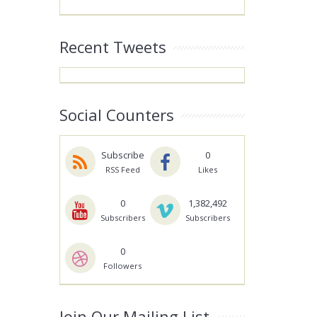
Recent Tweets
Social Counters
Subscribe
0
RSS Feed
Likes
0
1,382,492
Subscribers
Subscribers
0
Followers
Join Our Mailing List